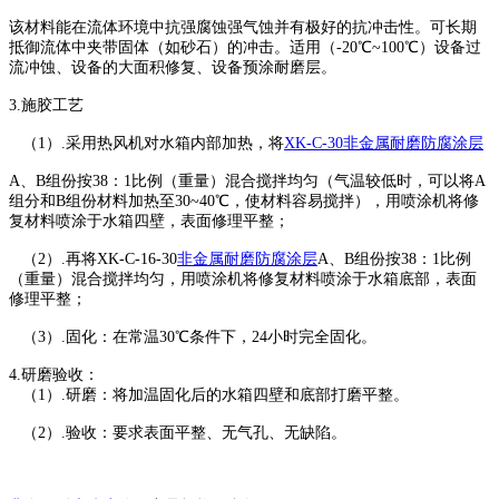
该材料能在流体环境中抗强腐蚀强气蚀并有极好的抗冲击性。可长期
抵御流体中夹带固体（如砂石）的冲击。适用（-20℃~100℃）设备过
流冲蚀、设备的大面积修复、设备预涂耐磨层。
3.施胶工艺
（1）.采用热风机对水箱内部加热，将
XK-C-30非金属耐磨防腐涂层
A、B组份按38：1比例（重量）混合搅拌均匀（气温较低时，可以将A
组分和B组份材料加热至30~40℃，使材料容易搅拌），用喷涂机将修
复材料喷涂于水箱四壁，表面修理平整；
（2）.再将XK-C-16-30
非金属耐磨防腐涂层
A、B组份按38：1比例
（重量）混合搅拌均匀，用喷涂机将修复材料喷涂于水箱底部，表面
修理平整；
（3）.固化：在常温30℃条件下，24小时完全固化。
4.研磨验收：
（1）.研磨：将加温固化后的水箱四壁和底部打磨平整。
（2）.验收：要求表面平整、无气孔、无缺陷。