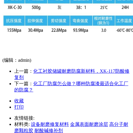
(编辑：admin)
上一篇：
化工衬胶储罐耐磨防腐新材料，XK-117防酸修
复剂
下一篇：
化工厂防腐怎么做？哪种防腐漆最适合化工厂
的防腐？
收藏
打印
友情链接:
材料类:
设备耐磨修复材料
金属表面耐磨涂层
高分子耐
磨颗粒胶
耐酸碱修补剂